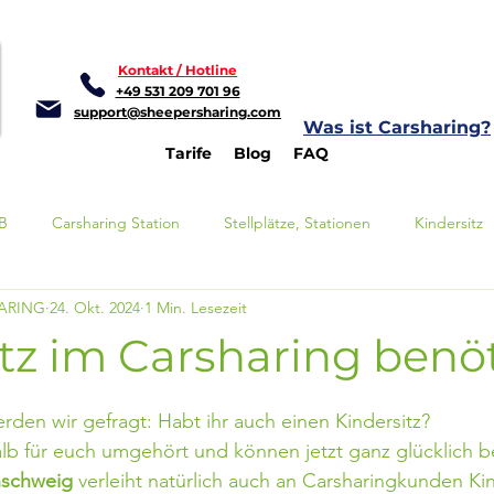
Kontakt / Hotline
+49 531 209 701 96
support@sheepersharing.com
Was ist Carsharing?
Tarife
Blog
FAQ
GB
Carsharing Station
Stellplätze, Stationen
Kindersitz
HARING
24. Okt. 2024
1 Min. Lesezeit
ring buchen
tz im Carsharing benö
nen bewertet.
den wir gefragt: Habt ihr auch einen Kindersitz?
b für euch umgehört und können jetzt ganz glücklich be
nschweig
 verleiht natürlich auch an Carsharingkunden Kin