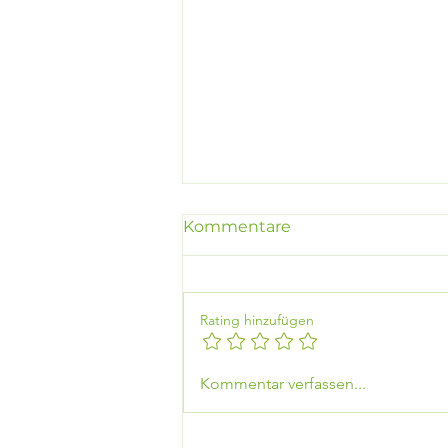
Kommentare
Rating hinzufügen
Stop! Tankkarte war
Kommentar verfassen...
gestern!