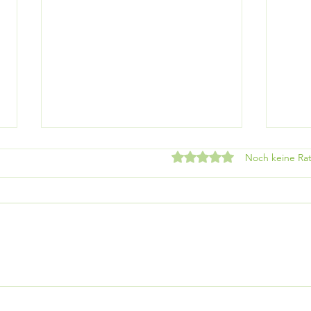
Mit 0 von 5 Sternen bewe
Noch keine Rat
Elektroautos boomen!
Neu
dire