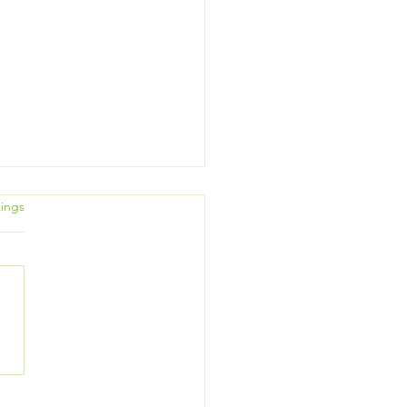
rtet.
ings
: Carsharing buchen
kt am PC!