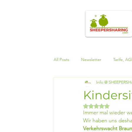
All Posts
Newsletter
Tarife, A
Info @ SHEEPERS
Carsharing-Fahrzeuge
Carsha
Kindersi
Mit NaN von 5 Ster
Immer mal wieder wer
Wir haben uns deshal
Verkehrswacht Brau