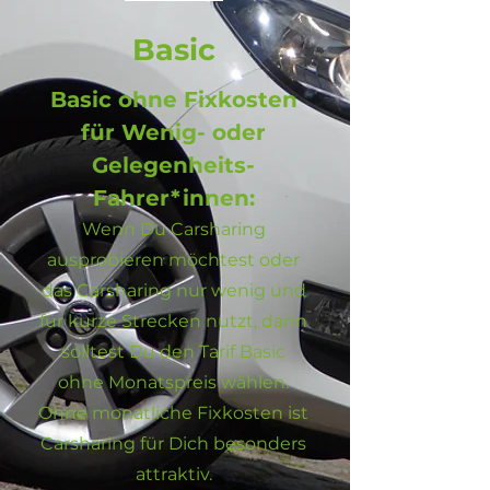
Basic
Basic ohne Fixkosten
für Wenig- oder
Gelegenheits-
Fahrer*innen:
Wenn Du Carsharing
ausprobieren möchtest oder
das Carsharing nur wenig und
für kurze Strecken nutzt, dann
solltest Du den Tarif Basic
ohne Monatspreis wählen.
Ohne monatliche Fixkosten ist
Carsharing für Dich besonders
attraktiv.