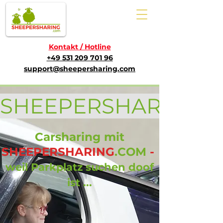
Kontakt / Hotline
+49 531 209 701 96
support@sheepersharing.com
SHEEPERSHARING  ist  
Carsharing mit
SHEEPERSHARING
.COM
-
weil Parkplatz suchen doof
ist ...