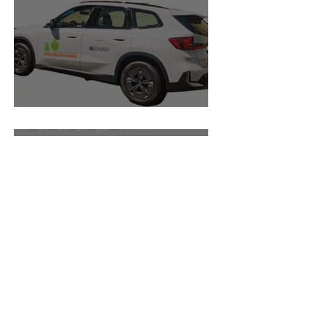
Elektroautos boomen!
Neu: Carsharing buchen direkt
am PC!