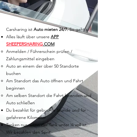
Carsharing ist
Auto mieten 24/7.
So geht´s:
Alles läuft über unsere
APP
SHEEPERSHARING
.COM
Anmelden / Führerschein prüfen /
Zahlungsmittel eingeben
Auto an einem der über 50 Standorte
buchen
Am Standort das Auto öffnen und Fahrt
beginnen
Am selben Standort die Fahrt beenden und
Auto schließen
Du bezahlst für gebuchte Stunde und für
gefahrene Kilometer
Tanken nur, wenn der Tank unter ¼ voll ist.
Wir bezahlen den Sprit.