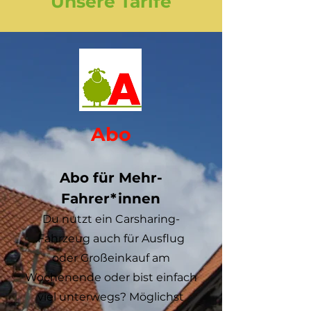
Unsere Tarife
Abo
A
bo für Mehr-
Fa
hrer*innen
Du nutzt ein Car
sharing-
Fahrzeug auch für Ausflug
oder Gr
oßeinkauf am
Wochenende o
der bist einfach
viel unterwegs? Möglichst