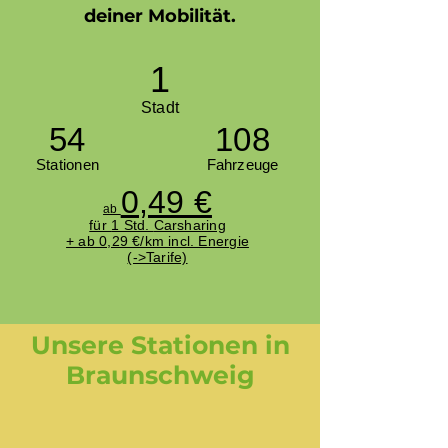
deiner Mobilität.
1
Stadt
54
108
Stationen
Fahrzeuge
0,49 €
ab
für
1 Std.
Ca
rsharing
+ ab 0,29 €/km incl. Energie
(->Tarife)
Unsere Stationen in
Braunschweig