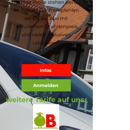
niedrige Preise stehen bei Dir
im Fokus? Dann empfehlen
wir Dir das
Abo
mit
reduziertem Stundenpreis
und vielen inklusiven
Leistungen.
Infos
Anmelden
weitere Tarife auf unserer Seite Tari